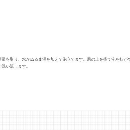
適量を取り、水かぬるま湯を加えて泡立てます。肌の上を指で泡を転が
で洗い流します。