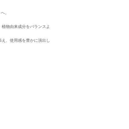
りへ。
、植物由来成分をバランスよ
添え、使用感を豊かに演出し